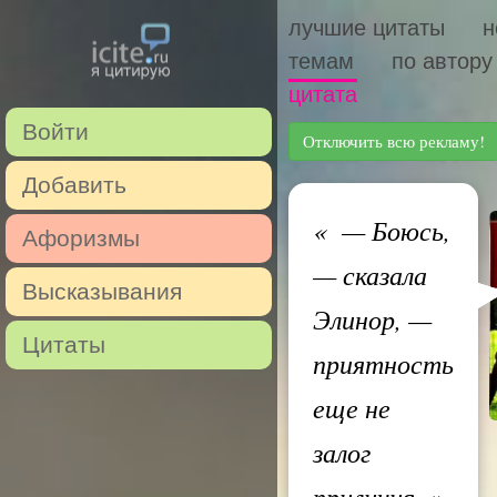
лучшие цитаты
н
темам
по автору
цитата
Войти
Отключить всю рекламу!
Добавить
«
— Боюсь,
Афоризмы
— сказала
Высказывания
Элинор, —
Цитаты
приятность
еще не
залог
приличия.
»