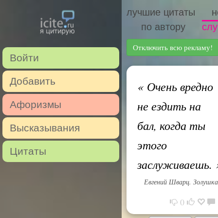
лучшие цитаты
н
по автору
слу
Отключить всю рекламу!
Войти
Добавить
«
Очень вредно
не ездить на
Афоризмы
бал, когда ты
Высказывания
этого
Цитаты
заслуживаешь.
Евгений Шварц. Золушка
0