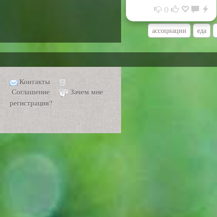
0
ассоциации
еда
Контакты
Соглашение
Зачем мне
регистрация?