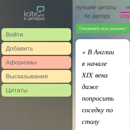
лучшие цитаты
н
по автору
слу
Отключить всю рекламу!
Войти
Добавить
«
В Англии
в начале
Афоризмы
XIX века
Высказывания
даже
Цитаты
попросить
соседку по
столу