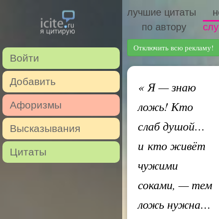
лучшие цитаты
н
по автору
слу
Отключить всю рекламу!
Войти
Добавить
«
Я — знаю
ложь! Кто
Афоризмы
слаб душой…
Высказывания
и кто живёт
Цитаты
чужими
соками, — тем
ложь нужна…