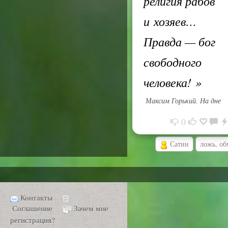
религия рабов
и хозяев…
Правда — бог
свободного
человека!
»
Максим Горький. На дне
0
Сатин
ложь, об
Контакты
Соглашение
Зачем мне
регистрация?