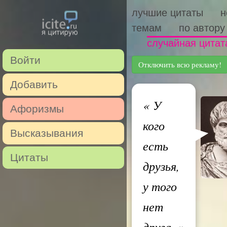
лучшие цитаты
н
темам
по автору
случайная цитат
Войти
Отключить всю рекламу!
Добавить
«
У
Афоризмы
кого
Высказывания
есть
Цитаты
друзья,
у того
нет
друга.
»