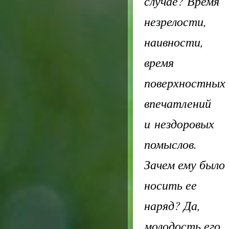
случае? Время
незрелости,
наивности,
время
поверхностных
впечатлений
и нездоровых
помыслов.
Зачем ему было
носить ее
наряд? Да,
молодость его