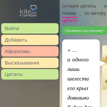
лучшие цитаты
н
темам
по автору
цитата
Войти
Отключить всю рекламу!
Добавить
«
…
Афоризмы
и одного
Высказывания
лишь
Цитаты
шелеста
его крыл
довольно
будет для