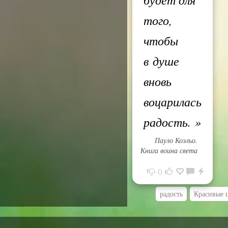
того,
чтобы
в душе
вновь
воцарилась
радость.
»
Пауло Коэльо.
Книга воина света
0
радость
Красивые 