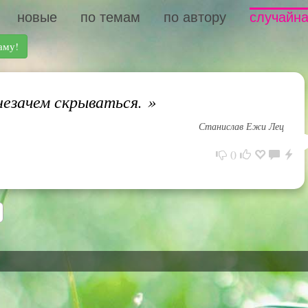
новые
по темам
по автору
случайна
аму!
езачем скрываться.
»
Станислав Ежи Лец
0