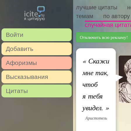
лучшие цитаты
н
темам
по автору
случайная цитат
Войти
Отключить всю рекламу!
Добавить
«
Скажи
Афоризмы
мне так,
Высказывания
чтоб
Цитаты
я тебя
увидел.
»
Аристотель