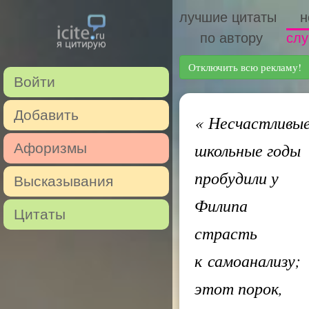
лучшие цитаты
н
по автору
слу
Отключить всю рекламу!
Войти
Добавить
«
Несчастливы
школьные годы
Афоризмы
пробудили у
Высказывания
Филипа
Цитаты
страсть
к самоанализу;
этот порок,