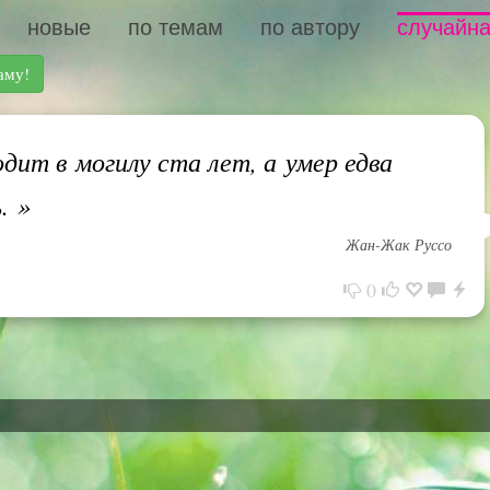
новые
по темам
по автору
случайна
аму!
дит в могилу ста лет, а умер едва
ь.
»
Жан-Жак Руссо
0