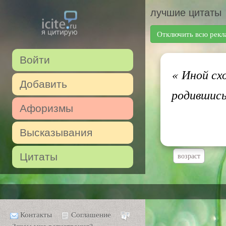
лучшие цитаты
Отключить всю рекл
Войти
«
Иной схо
Добавить
родившис
Афоризмы
Высказывания
Цитаты
возраст
Контакты
Соглашение