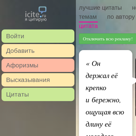
лучшие цитаты
н
темам
по автору
цитата
Войти
Отключить всю рекламу!
Добавить
«
Он
Афоризмы
держал её
Высказывания
крепко
Цитаты
и бережно,
ощущая всю
длину её
молодого