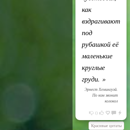
как
вздрагивают
под
рубашкой её
маленькие
круглые
груди.
»
Эрнест Хемингуэй.
По ком звонит
колокол
0
Красивые цитаты