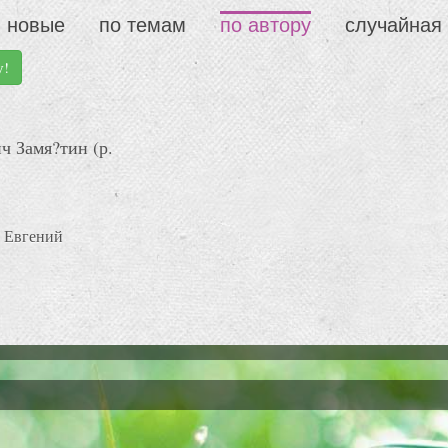
новые
по темам
по автору
случайная
у!
ч Замя?тин (р.
, Евгений