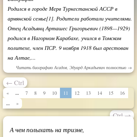
Родился в городе Мерв Туркестанской АССР в
армянской семье[1]. Родители работали учителями.
Отец Асадьянц Арташес Григорьевич (1898—1929)
родился в Нагорном Карабахе, учился в Томском
политехе, член ПСР. 9 ноября 1918 был арестован
на Алтае,...
Читать биографию Асадов, Эдуард Аркадьевич полностью →
←
Ctrl
...
«
7
8
9
10
11
12
13
14
15
16
...
»
Ctrl
→
А чем полыхать на тризне,