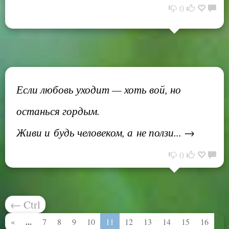
0
Если любовь уходит — хоть вой, но
останься гордым.
Живи и будь человеком, а не ползи... →
0
←
Ctrl
...
«
7
8
9
10
11
12
13
14
15
16