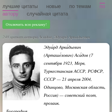
лучшие цитаты
новые
по темам
по
автору
случайная цитата
Отключить всю рекламу!
248 цитат автора Асадов, Эдуард Аркадьевич
Эдуа́рд Арка́дьевич
(Арташе́зович) Аса́дов (7
сентября 1923, Мерв,
Туркестанская АССР, РСФСР,
СССР — 21 апреля 2004,
Одинцово, Московская область,
Россия) — советский поэт,
прозаик.
Биография