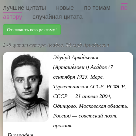
лучшие цитаты
новые
по темам
по
автору
случайная цитата
Отключить всю рекламу!
248 цитат автора Асадов, Эдуард Аркадьевич
Эдуа́рд Арка́дьевич
(Арташе́зович) Аса́дов (7
сентября 1923, Мерв,
Туркестанская АССР, РСФСР,
СССР — 21 апреля 2004,
Одинцово, Московская область,
Россия) — советский поэт,
прозаик.
Биография