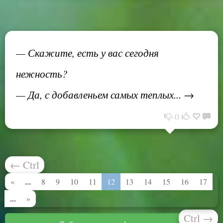
— Скажите, есть у вас сегодня
нежность?
— Да, с добавленьем самых теплых... →
0
←
Ctrl
...
«
8
9
10
11
12
13
14
15
16
17
...
»
Ctrl
→