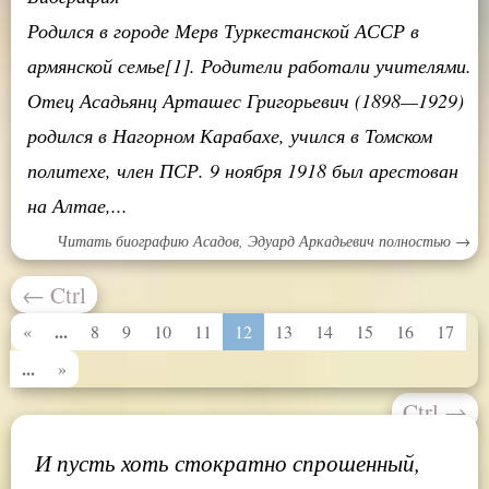
Родился в городе Мерв Туркестанской АССР в
армянской семье[1]. Родители работали учителями.
Отец Асадьянц Арташес Григорьевич (1898—1929)
родился в Нагорном Карабахе, учился в Томском
политехе, член ПСР. 9 ноября 1918 был арестован
на Алтае,...
Читать биографию Асадов, Эдуард Аркадьевич полностью →
←
Ctrl
...
«
8
9
10
11
12
13
14
15
16
17
...
»
Ctrl
→
И пусть хоть стократно спрошенный,