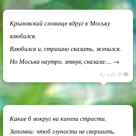
Крыловский слонище вдруг в Моську
влюбился.
Влюбился и, страшно сказать, женился.
Но Моська наутро, зевнув, сказала:... →
0
Какие б вокруг ни кипели страсти,
Запомни: чтоб глупости не свершить,