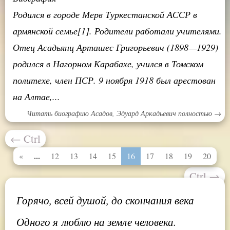
Родился в городе Мерв Туркестанской АССР в
армянской семье[1]. Родители работали учителями.
Отец Асадьянц Арташес Григорьевич (1898—1929)
родился в Нагорном Карабахе, учился в Томском
политехе, член ПСР. 9 ноября 1918 был арестован
на Алтае,...
Читать биографию Асадов, Эдуард Аркадьевич полностью →
←
Ctrl
...
«
12
13
14
15
16
17
18
19
20
Ctrl
→
Горячо, всей душой, до скончания века
Одного я люблю на земле человека.