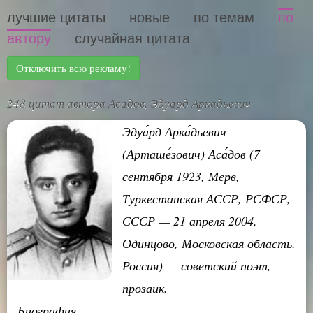
лучшие цитаты
новые
по темам
по
автору
случайная цитата
Отключить всю рекламу!
248 цитат автора Асадов, Эдуард Аркадьевич
Эдуа́рд Арка́дьевич
(Арташе́зович) Аса́дов (7
сентября 1923, Мерв,
Туркестанская АССР, РСФСР,
СССР — 21 апреля 2004,
Одинцово, Московская область,
Россия) — советский поэт,
прозаик.
Биография