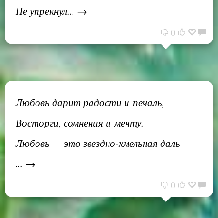
Не упрекнул... →
0
Любовь дарит радости и печаль,
Восторги, сомнения и мечту.
Любовь — это звездно-хмельная даль
... →
0