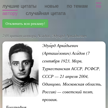
лучшие цитаты
новые
по темам
по
автору
случайная цитата
Отключить всю рекламу!
248 цитат автора Асадов, Эдуард Аркадьевич
Эдуа́рд Арка́дьевич
(Арташе́зович) Аса́дов (7
сентября 1923, Мерв,
Туркестанская АССР, РСФСР,
СССР — 21 апреля 2004,
Одинцово, Московская область,
Россия) — советский поэт,
прозаик.
Биография