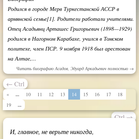
Родился в городе Мерв Туркестанской АССР в
армянской семье[1]. Родители работали учителями.
Отец Асадьянц Арташес Григорьевич (1898—1929)
родился в Нагорном Карабахе, учился в Томском
политехе, член ПСР. 9 ноября 1918 был арестован
на Алтае,...
Читать биографию Асадов, Эдуард Аркадьевич полностью →
←
Ctrl
...
«
10
11
12
13
14
15
16
17
18
...
19
Ctrl
→
И, главное, не верьте никогда,