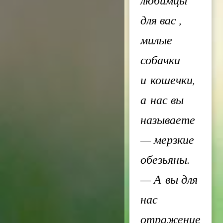
для вас ,
милые
собачки
и кошечки,
а нас вы
называете
— мерзкие
обезьяны.
— А вы для
нас
отражение