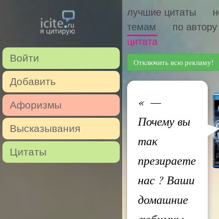
лучшие цитаты
н
темам
по автору
цитата
Войти
Отключить всю рекламу!
Добавить
«
—
Афоризмы
Почему вы
Высказывания
так
Цитаты
презираете
нас ? Ваши
домашние
любимцы