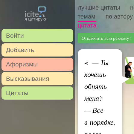
лучшие цитаты
н
темам
по автору
цитата
Войти
Отключить всю рекламу!
Добавить
«
— Ты
Афоризмы
хочешь
Высказывания
обнять
Цитаты
меня?
— Все
в порядке,
после