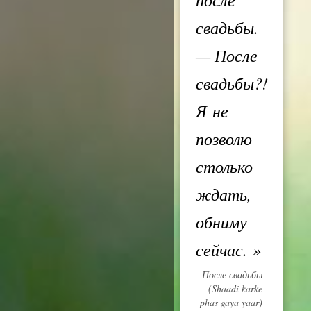
свадьбы.
— После
свадьбы?!
Я не
позволю
столько
ждать,
обниму
сейчас.
»
После свадьбы
(Shaadi karke
phas gaya yaar)