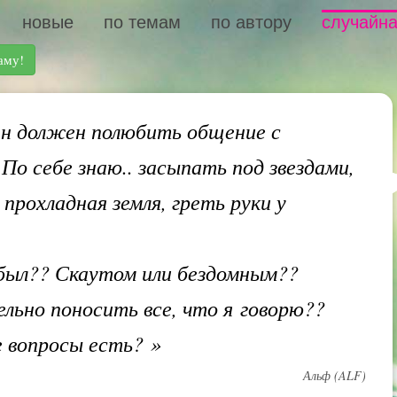
новые
по темам
по автору
случайна
аму!
н должен полюбить общение с
 По себе знаю.. засыпать под звездами,
прохладная земля, греть руки у
был?? Скаутом или бездомным??
льно поносить все, что я говорю??
е вопросы есть?
»
Альф (ALF)