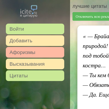
лучшие цитаты
Отключить всю рекл
Войти
«
— Брайа
Добавить
природой!
Афоризмы
под тобой 
Высказывания
костра…
— Ты кем 
Цитаты
— Обязате
— Да. Ещ