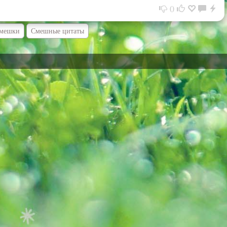
0
смешки
Смешные цитаты