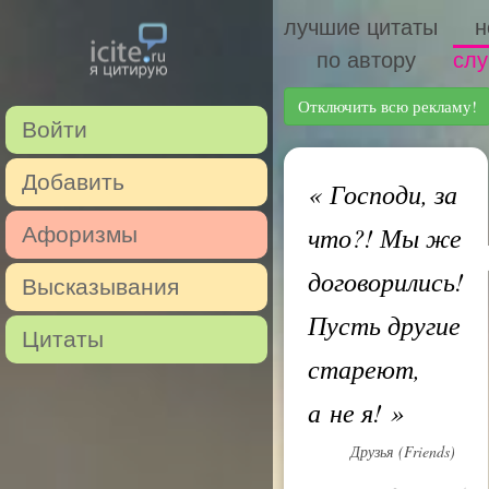
лучшие цитаты
н
по автору
слу
Отключить всю рекламу!
Войти
Добавить
«
Господи, за
что?! Мы же
Афоризмы
договорились!
Высказывания
Пусть другие
Цитаты
стареют,
а не я!
»
Друзья (Friends)