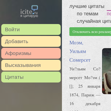
лучшие цитаты
по темам
п
случайная цит
Войти
Отключить всю реклам
Добавить
Моэм,
Уильям
Афоризмы
Сомерсет
Высказывания
Уи?льям Со?
Цитаты
мерсет Мо?эм (
[]; 25 января
1874, Париж —
16 декабря