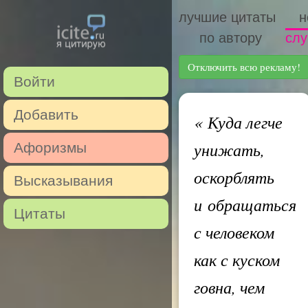
лучшие цитаты
н
по автору
слу
Отключить всю рекламу!
Войти
Добавить
«
Куда легче
унижать,
Афоризмы
оскорблять
Высказывания
и обращаться
Цитаты
с человеком
как с куском
говна, чем