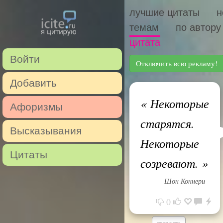
лучшие цитаты
н
темам
по автору
цитата
Войти
Отключить всю рекламу!
Добавить
«
Некоторые
Афоризмы
старятся.
Высказывания
Некоторые
Цитаты
созревают.
»
Шон Коннери
0