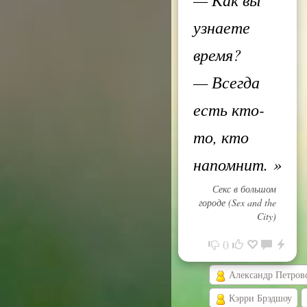
узнаете
время?
— Всегда
есть кто-
то, кто
напомнит.
»
Секс в большом
городе (Sex and the
City)
0
Александр Петров
Кэрри Брэдшоу