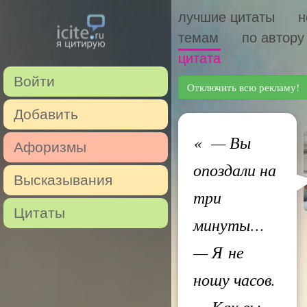
лучшие цитаты
н
темам
по автору
цитата
Войти
Отключить всю рекламу!
Добавить
«
— Вы
Афоризмы
опоздали на
Высказывания
три
Цитаты
минуты…
— Я не
ношу часов.
— Как вы