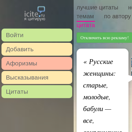
лучшие цитаты
н
темам
по автору
цитата
Войти
Отключить всю рекламу!
Добавить
«
Русские
Афоризмы
женщины:
Высказывания
старые,
Цитаты
молодые,
бабули —
все,
сохранившие