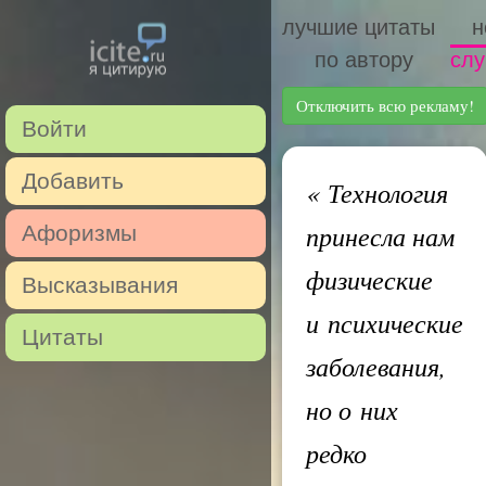
лучшие цитаты
н
по автору
слу
Отключить всю рекламу!
Войти
Добавить
«
Технология
принесла нам
Афоризмы
физические
Высказывания
и психические
Цитаты
заболевания,
но о них
редко