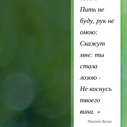
Пить не
буду, рук не
омою;
Скажут
мне: ты
стала
лозою -
Не коснусь
твоего
вина.
»
Наапет Кучак