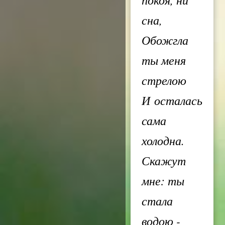
сна,
Обожгла
ты меня
стрелою
И осталась
сама
холодна.
Скажут
мне: ты
стала
водою -