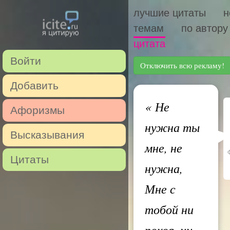
лучшие цитаты
н
темам
по автору
цитата
Войти
Отключить всю рекламу!
Добавить
«
Не
Афоризмы
нужна ты
Высказывания
мне, не
Цитаты
нужна,
Мне с
тобой ни
покоя, ни