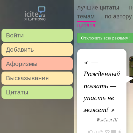
лучшие цитаты
н
темам
по автору
цитата
Войти
Отключить всю рекламу!
Добавить
«
—
Афоризмы
Рожденный
Высказывания
ползать —
Цитаты
упасть не
может!
»
WarCraft III
0