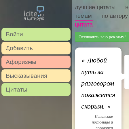
лучшие цитаты
н
темам
по автору
цитата
Войти
Отключить всю рекламу!
Добавить
«
Любой
Афоризмы
путь за
Высказывания
разговором
Цитаты
покажется
скорым.
»
Испанские
пословицы и
поговорки