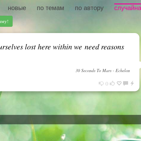
новые
по темам
по автору
случайна
аму!
urselves lost here within we need reasons
30 Seconds To Mars - Echelon
0