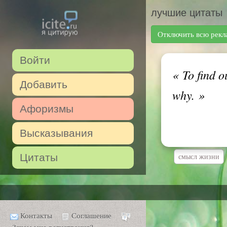
лучшие цитаты
Отключить всю рекл
Войти
«
To find o
Добавить
why.
»
Афоризмы
Высказывания
Цитаты
смысл жизни
Контакты
Соглашение