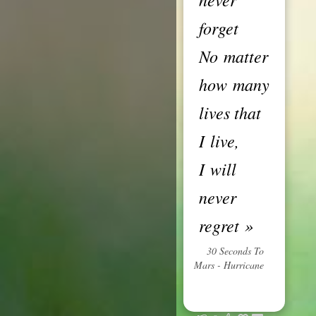
forget
No matter
how many
lives that
I live,
I will
never
regret
»
30 Seconds To
Mars - Hurricane