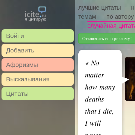
лучшие цитаты
н
темам
по автору
случайная цитат
Войти
Отключить всю рекламу!
Добавить
«
No
Афоризмы
matter
Высказывания
how many
Цитаты
deaths
that I die,
I will
never