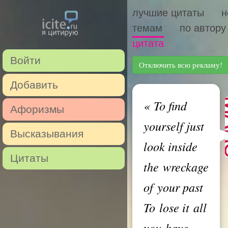
лучшие цитаты
н
темам
по автору
цитата
Войти
Отключить всю рекламу!
Добавить
«
To find
Афоризмы
yourself just
Высказывания
look inside
Цитаты
the wreckage
of your past
To lose it all
you have