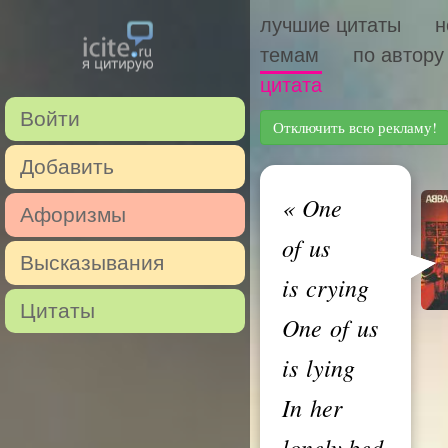
лучшие цитаты
н
темам
по автору
цитата
Войти
Отключить всю рекламу!
Добавить
«
One
Афоризмы
of us
Высказывания
is crying
Цитаты
One of us
is lying
In her
lonely bed