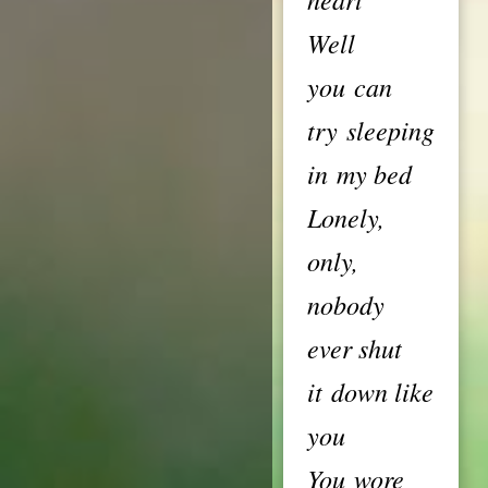
Well
you can
try sleeping
in my bed
Lonely,
only,
nobody
ever shut
it down like
you
You wore