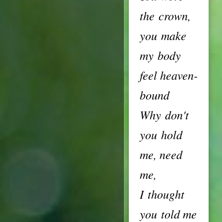
the crown,
you make
my body
feel heaven-
bound
Why don't
you hold
me, need
me,
I thought
you told me