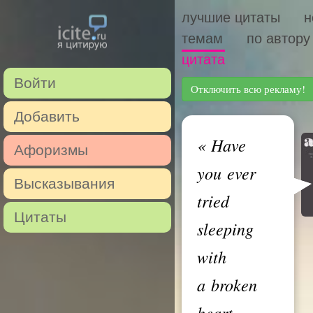
лучшие цитаты
н
темам
по автору
цитата
Войти
Отключить всю рекламу!
Добавить
«
Have
Афоризмы
you ever
Высказывания
tried
Цитаты
sleeping
with
a broken
heart