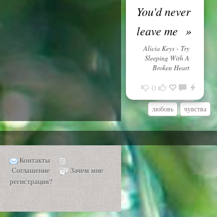
You'd never
leave me
»
Alicia Keys - Try
Sleeping With A
Broken Heart
0
любовь
чувства
Контакты
Соглашение
Зачем мне
регистрация?