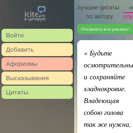
лучшие цитаты
н
по автору
слу
Отключить всю рекламу!
Войти
Добавить
«
Будьте
осмотрительн
Афоризмы
и сохраняйте
Высказывания
хладнокровие.
Цитаты
Владеющая
собою голова
так же нужна,