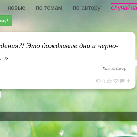
новые
по темам
по автору
случайна
аму!
ения?! Это дождливые дни и черно-
о.
»
Хит Леджер
0