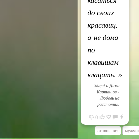
до своих
красавиц,
а не дома
по
клавишам
клацать.
»
Shami и Дима
Карташов -
Любовь на
расстоянии
0
отношения
мужчи