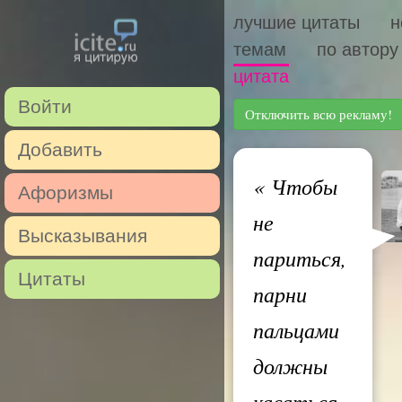
лучшие цитаты
н
темам
по автору
цитата
Войти
Отключить всю рекламу!
Добавить
«
Чтобы
Афоризмы
не
Высказывания
париться,
Цитаты
парни
пальцами
должны
касаться