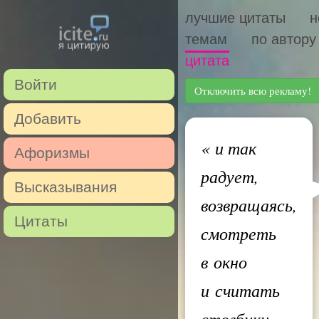
лучшие цитаты
н
темам
по автору
цитата
Войти
Отключить всю рекламу!
Добавить
«
и так
Афоризмы
радует,
Высказывания
возвращаясь,
Цитаты
смотреть
в окно
и считать
столбики —