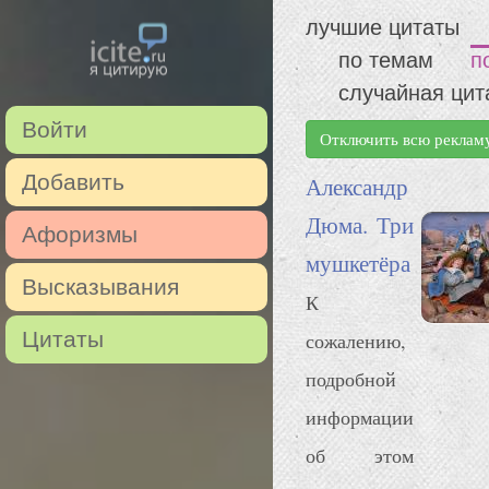
лучшие цитаты
по темам
п
случайная цит
Войти
Отключить всю реклам
Добавить
Александр
Дюма. Три
Афоризмы
мушкетёра
Высказывания
К
Цитаты
сожалению,
подробной
информации
об этом