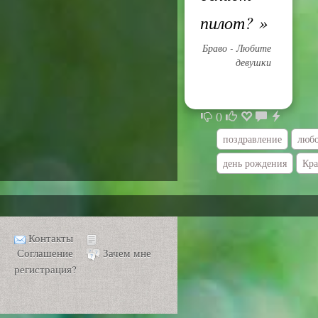
пилот?
»
Браво - Любите
девушки
0
поздравление
люб
день рождения
Кра
Контакты
Соглашение
Зачем мне
регистрация?