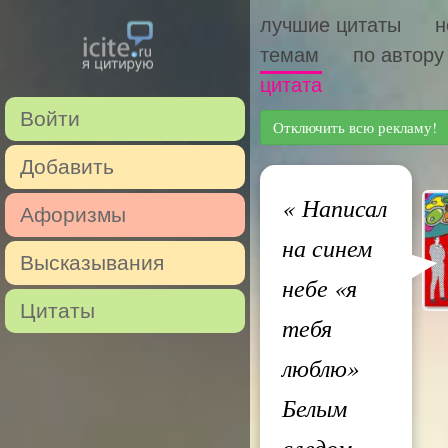
лучшие цитаты
н
темам
по автору
цитата
Войти
Отключить всю рекламу!
Добавить
«
Написал
Афоризмы
на синем
Высказывания
небе «я
Цитаты
тебя
люблю»
Белым
следом