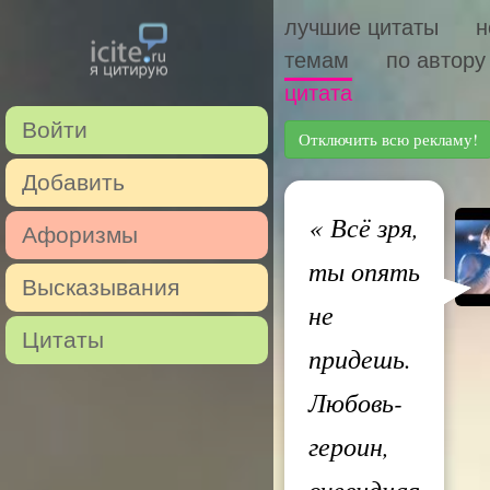
лучшие цитаты
н
темам
по автору
цитата
Войти
Отключить всю рекламу!
Добавить
«
Всё зря,
Афоризмы
ты опять
Высказывания
не
Цитаты
придешь.
Любовь-
героин,
очевидная