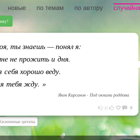
новые
по темам
по автору
случайна
аму!
я, ты знаешь — понял я:
мне не прожить и дня.
я себя хорошо веду.
 я тебя жду.
»
Яков Кирсанов - Под окнами роддома
0
Жизненные цитаты