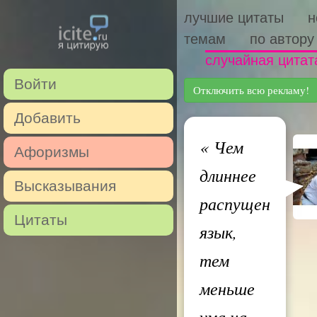
лучшие цитаты
н
темам
по автору
случайная цитат
Войти
Отключить всю рекламу!
Добавить
«
Чем
Афоризмы
длиннее
Высказывания
распущен
Цитаты
язык,
тем
меньше
ума на