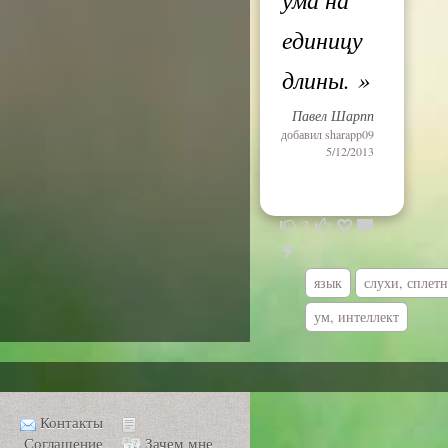
единицу
длины.
»
Павел Шарпп
добавил
sharapp09
5/12/2013
3
язык
слухи, сплет
ум, интеллект
Контакты
Соглашение
Зачем мне