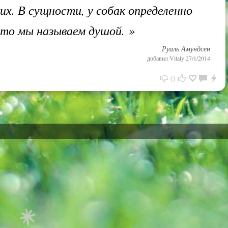
их. В сущности, у собак определенно
что мы называем душой.
»
Руаль Амундсен
добавил
Vitaly
27/1/2014
0