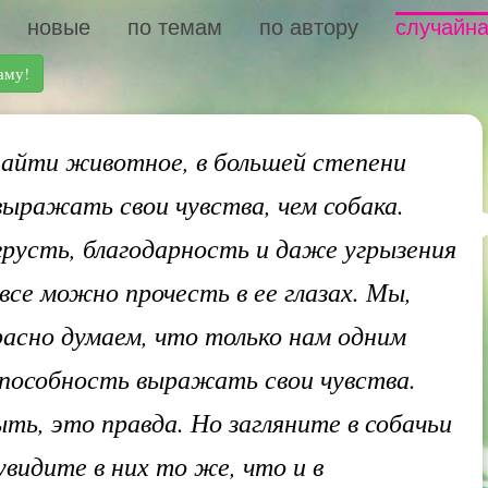
новые
по темам
по автору
случайна
аму!
айти животное, в большей степени
ыражать свои чувства, чем собака.
грусть, благодарность и даже угрызения
все можно прочесть в ее глазах. Мы,
расно думаем, что только нам одним
пособность выражать свои чувства.
ь, это правда. Но загляните в собачьи
увидите в них то же, что и в