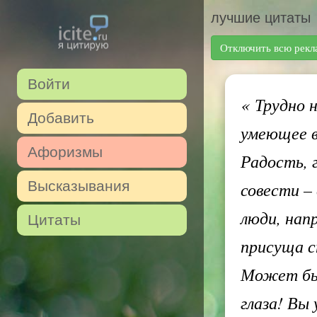
лучшие цитаты
Отключить всю рекл
Войти
«
Трудно н
Добавить
умеющее в
Афоризмы
Радость, 
Высказывания
совести – 
люди, нап
Цитаты
присуща с
Может быт
глаза! Вы 