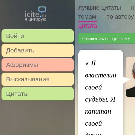
лучшие цитаты
н
темам
по автору
цитата
Войти
Отключить всю рекламу!
Добавить
«
Я
Афоризмы
властелин
Высказывания
своей
Цитаты
судьбы, Я
капитан
своей
души.
»