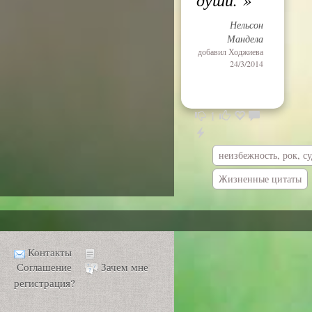
Нельсон
Мандела
добавил
Ходжиева
24/3/2014
1
неизбежность, рок, су
Жизненные цитаты
Контакты
Соглашение
Зачем мне
регистрация?