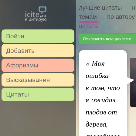
лучшие цитаты
н
темам
по автору
цитата
Войти
Отключить всю рекламу!
Добавить
«
Моя
Афоризмы
ошибка
Высказывания
в том, что
Цитаты
я ожидал
плодов от
дерева,
способного