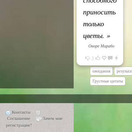
приносить
только
цветы.
»
Оноре Мирабо
3
ожидания
результа
Грустные цитаты
Контакты
Соглашение
Зачем мне
регистрация?