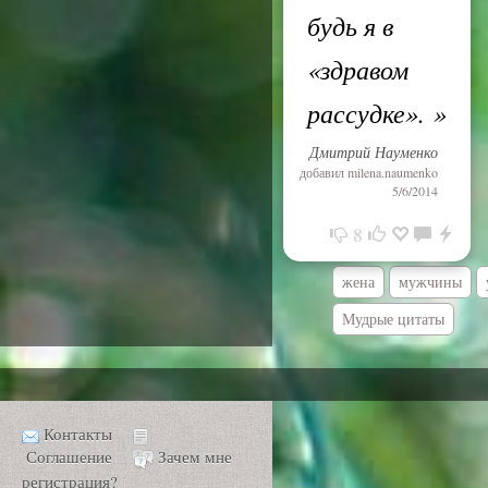
будь я в
«здравом
рассудке».
»
Дмитрий Науменко
добавил
milena.naumenko
5/6/2014
8
жена
мужчины
Мудрые цитаты
Контакты
Соглашение
Зачем мне
регистрация?