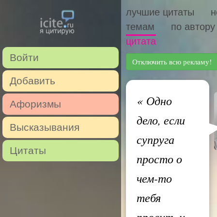
лучшие цитаты
н
темам
по автору
цитата
Войти
Отключить всю рекламу!
Добавить
«
Одно
Афоризмы
дело, если
Высказывания
супруга
Цитаты
просто о
чем-то
тебя
просит, и