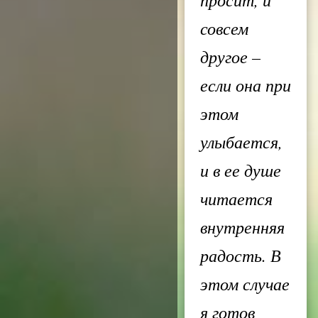
совсем
другое –
если она при
этом
улыбается,
и в ее душе
читается
внутренняя
радость. В
этом случае
я готов