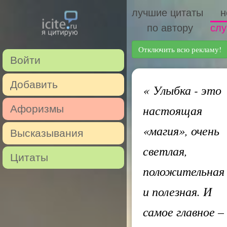
лучшие цитаты
н
по автору
слу
Отключить всю рекламу!
Войти
Добавить
«
Улыбка - это
настоящая
Афоризмы
«магия», очень
Высказывания
светлая,
Цитаты
положительная
и полезная. И
самое главное –