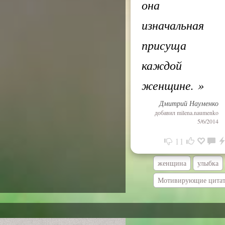
она
изначальная
присуща
каждой
женщине.
»
Дмитрий Науменко
добавил
milena.naumenko
5/6/2014
11
женщина
улыбка
Мотивирующие цита