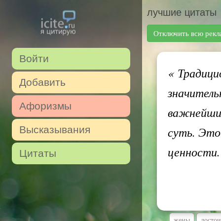
лучшие цитаты
Отключить всю рекл
Войти
«
Традицио
Добавить
значитель
Афоризмы
важнейши
Высказывания
суть. Это
ценности
Цитаты
жены
достои