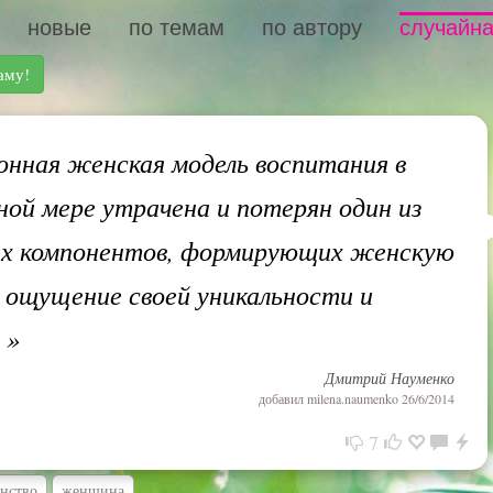
новые
по темам
по автору
случайна
аму!
нная женская модель воспитания в
ной мере утрачена и потерян один из
х компонентов, формирующих женскую
 ощущение своей уникальности и
.
»
Дмитрий Науменко
добавил
milena.naumenko
26/6/2014
7
нство
женщина